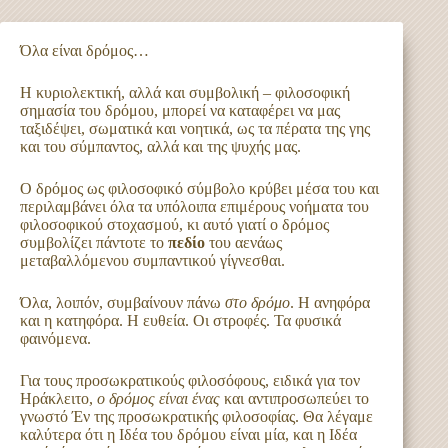
Όλα είναι δρόμος…
Η κυριολεκτική, αλλά και συμβολική – φιλοσοφική
σημασία του δρόμου, μπορεί να καταφέρει να μας
ταξιδέψει, σωματικά και νοητικά, ως τα πέρατα της γης
και του σύμπαντος, αλλά και της ψυχής μας.
Ο δρόμος ως φιλοσοφικό σύμβολο κρύβει μέσα του και
περιλαμβάνει όλα τα υπόλοιπα επιμέρους νοήματα του
φιλοσοφικού στοχασμού, κι αυτό γιατί ο δρόμος
συμβολίζει πάντοτε το
πεδίο
του αενάως
μεταβαλλόμενου συμπαντικού γίγνεσθαι.
Όλα, λοιπόν, συμβαίνουν πάνω
στο δρόμο
. Η ανηφόρα
και η κατηφόρα. Η ευθεία. Οι στροφές. Τα φυσικά
φαινόμενα.
Για τους προσωκρατικούς φιλοσόφους, ειδικά για τον
Ηράκλειτο,
ο δρόμος είναι ένας
και αντιπροσωπεύει το
γνωστό Έν της προσωκρατικής φιλοσοφίας. Θα λέγαμε
καλύτερα ότι η Ιδέα του δρόμου είναι μία, και η Ιδέα