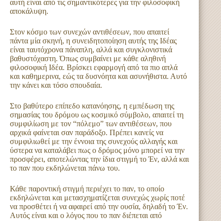
αυτή είναι από τις σημαντικότερες για την φιλοσοφική
αποκάλυψη.
Στον κόσμο των συνεχών αντιθέσεων, που απαιτεί
πάντα μία σκηνή, η συνειδητοποίηση αυτής της Ιδέας
είναι ταυτόχρονα πάναπλη, αλλά και συγκλονιστικά
βαθυστόχαστη. Όπως συμβαίνει με κάθε αληθινή
φιλοσοφική Ιδέα. Βρίσκει εφαρμογή από τα πιο απλά
και καθημερινα, εώς τα δυσνόητα και ασυνήθιστα. Αυτό
την κάνει και τόσο σπουδαία.
Στο βαθύτερο επίπεδο κατανόησης, η εμπέδωση της
σημασίας του δρόμου ως κοσμικό σύμβολο, απαιτεί τη
συμφιλίωση με τον “πόλεμο” των αντιθέσεων, που
αρχικά φαίνεται σαν παράδοξο. Πρέπει κανείς να
συμφιλιωθεί με την έννοια της συνεχούς αλλαγής και
ύστερα να καταλάβει πως ο δρόμος μόνο μπορεί να την
προσφέρει, αποτελώντας την ίδια στιγμή το Έν, αλλά και
το παν που εκδηλώνεται πάνω του.
Κάθε παροντική στιγμή περιέχει το παν, το οποίο
εκδηλώνεται και μετασχηματίζεται συνεχώς χωρίς ποτέ
να προσθέτει ή να αφαιρεί από την ουσία, δηλαδή το Έν.
Αυτός είναι και ο λόγος που το παν διέπεται από