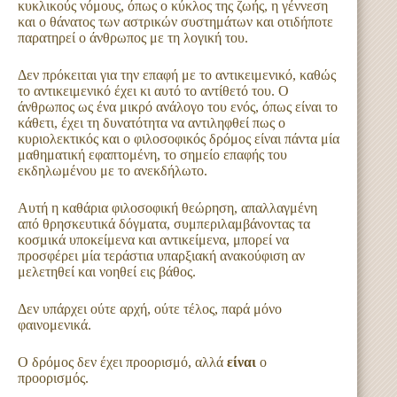
κυκλικούς νόμους, όπως ο κύκλος της ζωής, η γέννεση
και ο θάνατος των αστρικών συστημάτων και οτιδήποτε
παρατηρεί ο άνθρωπος με τη λογική του.
Δεν πρόκειται για την επαφή με το αντικειμενικό, καθώς
το αντικειμενικό έχει κι αυτό το αντίθετό του. Ο
άνθρωπος ως ένα μικρό ανάλογο του ενός, όπως είναι το
κάθετι, έχει τη δυνατότητα να αντιληφθεί πως ο
κυριολεκτικός και ο φιλοσοφικός δρόμος είναι πάντα μία
μαθηματική εφαπτομένη, το σημείο επαφής του
εκδηλωμένου με το ανεκδήλωτο.
Αυτή η καθάρια φιλοσοφική θεώρηση, απαλλαγμένη
από θρησκευτικά δόγματα, συμπεριλαμβάνοντας τα
κοσμικά υποκείμενα και αντικείμενα, μπορεί να
προσφέρει μία τεράστια υπαρξιακή ανακούφιση αν
μελετηθεί και νοηθεί εις βάθος.
Δεν υπάρχει ούτε αρχή, ούτε τέλος, παρά μόνο
φαινομενικά.
Ο δρόμος δεν έχει προορισμό, αλλά
είναι
ο
προορισμός.