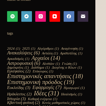
tags
2024
(1)
2025
(1)
Αλγόριθμοι
(1)
Αναγέννηση
(1)
Ανακαλύψεις
(6)
Αντιύλη
(1)
Αριστοτέλης
(1)
Αρχαίοι
(14)
Αρκαδισμός
(1)
Αστροφυσική
(6)
Αϊνστάιν
(1)
Γνώση
(1)
Δημόκριτος
(1)
Διάστημα
(1)
Διογένης ο Κύων
(1)
Εγκέφαλος
(2)
Επίκουρος
(1)
Επιστημονικές απαντήσεις
(18)
Επιστημονική πρόοδος
(19)
Εφαρμογές
(7)
Ευκλείδης
(3)
Ημιαγωγοί
(1)
Ιδέες
(31)
Ηράκλειτος
(2)
Ιδεαλισμός
(1)
Ιστορία
(3)
Καθαρή ενέργεια
(1)
Κβαντική φυσική
(2)
Κενός μαθηματικός χώρος
(1)