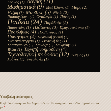
Λογική
(11)
Κρόνος
(1)
Μαθηματικά
(9)
Μαρξ
(2)
Μαξ Πλανκ
(1)
Μουσική
(5)
Νίτσε
(2)
Μνήμη
(1)
Ντοστογιέφσκι
(1)
Οντολογία
(1)
Πάνας
(1)
Παιδεία
(24)
Παράδοξα
(2)
Πλάτωνας
(3)
Παρμενίδης
(1)
Πραγματικότητα
(1)
Προκλήσεις
(4)
Πρωταγόρας
(1)
Πυθαγόρας
(4)
Πυρηνική φυσική
(1)
Σκοτεινή ενέργεια
(1)
Σκοτεινή ύλη
(1)
Σοπενχάουερ
(1)
Σπινόζα
(1)
Σωκράτης
(1)
Τεχνητή νοημοσύνη
(4)
Τέσλα
(1)
Τεχνολογική πρόοδος
(12)
Υλισμός
(1)
Χρόνος
(1)
Ψυχολογία
(1)
Υποβολή απάντησης
Η ηλ. διεύθυνση σας δεν δημοσιεύεται.
Τα υποχρεωτικά πεδία σημειώνονται
με
*