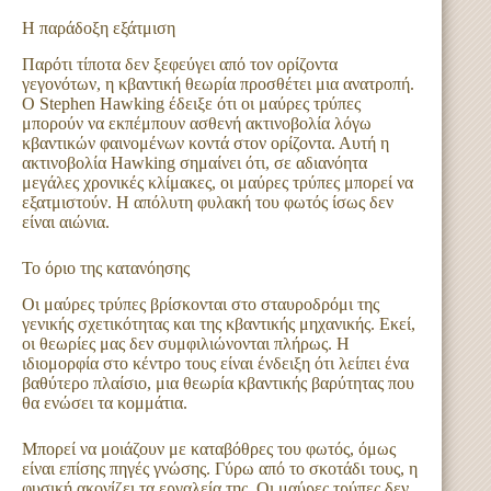
Η παράδοξη εξάτμιση
Παρότι τίποτα δεν ξεφεύγει από τον ορίζοντα
γεγονότων, η κβαντική θεωρία προσθέτει μια ανατροπή.
Ο Stephen Hawking έδειξε ότι οι μαύρες τρύπες
μπορούν να εκπέμπουν ασθενή ακτινοβολία λόγω
κβαντικών φαινομένων κοντά στον ορίζοντα. Αυτή η
ακτινοβολία Hawking σημαίνει ότι, σε αδιανόητα
μεγάλες χρονικές κλίμακες, οι μαύρες τρύπες μπορεί να
εξατμιστούν. Η απόλυτη φυλακή του φωτός ίσως δεν
είναι αιώνια.
Το όριο της κατανόησης
Οι μαύρες τρύπες βρίσκονται στο σταυροδρόμι της
γενικής σχετικότητας και της κβαντικής μηχανικής. Εκεί,
οι θεωρίες μας δεν συμφιλιώνονται πλήρως. Η
ιδιομορφία στο κέντρο τους είναι ένδειξη ότι λείπει ένα
βαθύτερο πλαίσιο, μια θεωρία κβαντικής βαρύτητας που
θα ενώσει τα κομμάτια.
Μπορεί να μοιάζουν με καταβόθρες του φωτός, όμως
είναι επίσης πηγές γνώσης. Γύρω από το σκοτάδι τους, η
φυσική ακονίζει τα εργαλεία της. Οι μαύρες τρύπες δεν