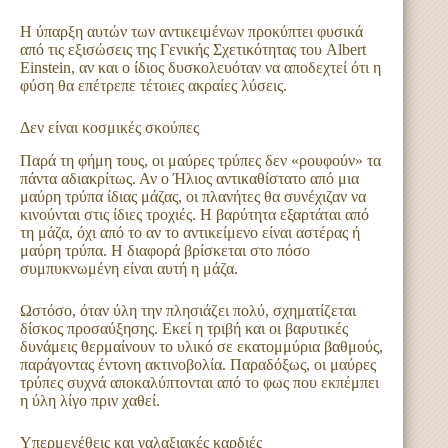
Η ύπαρξη αυτών των αντικειμένων προκύπτει φυσικά
από τις εξισώσεις της Γενικής Σχετικότητας του Albert
Einstein, αν και ο ίδιος δυσκολευόταν να αποδεχτεί ότι η
φύση θα επέτρεπε τέτοιες ακραίες λύσεις.
Δεν είναι κοσμικές σκούπες
Παρά τη φήμη τους, οι μαύρες τρύπες δεν «ρουφούν» τα
πάντα αδιακρίτως. Αν ο Ήλιος αντικαθίστατο από μια
μαύρη τρύπα ίδιας μάζας, οι πλανήτες θα συνέχιζαν να
κινούνται στις ίδιες τροχιές. Η βαρύτητα εξαρτάται από
τη μάζα, όχι από το αν το αντικείμενο είναι αστέρας ή
μαύρη τρύπα. Η διαφορά βρίσκεται στο πόσο
συμπυκνωμένη είναι αυτή η μάζα.
Ωστόσο, όταν ύλη την πλησιάζει πολύ, σχηματίζεται
δίσκος προσαύξησης. Εκεί η τριβή και οι βαρυτικές
δυνάμεις θερμαίνουν το υλικό σε εκατομμύρια βαθμούς,
παράγοντας έντονη ακτινοβολία. Παραδόξως, οι μαύρες
τρύπες συχνά αποκαλύπτονται από το φως που εκπέμπει
η ύλη λίγο πριν χαθεί.
Υπερμεγέθεις και γαλαξιακές καρδιές