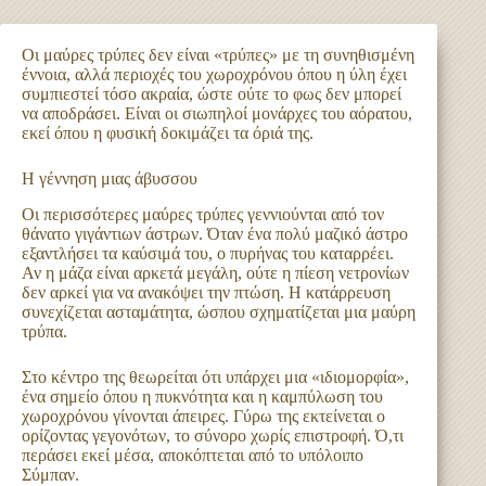
Οι μαύρες τρύπες δεν είναι «τρύπες» με τη συνηθισμένη
έννοια, αλλά περιοχές του χωροχρόνου όπου η ύλη έχει
συμπιεστεί τόσο ακραία, ώστε ούτε το φως δεν μπορεί
να αποδράσει. Είναι οι σιωπηλοί μονάρχες του αόρατου,
εκεί όπου η φυσική δοκιμάζει τα όριά της.
Η γέννηση μιας άβυσσου
Οι περισσότερες μαύρες τρύπες γεννιούνται από τον
θάνατο γιγάντιων άστρων. Όταν ένα πολύ μαζικό άστρο
εξαντλήσει τα καύσιμά του, ο πυρήνας του καταρρέει.
Αν η μάζα είναι αρκετά μεγάλη, ούτε η πίεση νετρονίων
δεν αρκεί για να ανακόψει την πτώση. Η κατάρρευση
συνεχίζεται ασταμάτητα, ώσπου σχηματίζεται μια μαύρη
τρύπα.
Στο κέντρο της θεωρείται ότι υπάρχει μια «ιδιομορφία»,
ένα σημείο όπου η πυκνότητα και η καμπύλωση του
χωροχρόνου γίνονται άπειρες. Γύρω της εκτείνεται ο
ορίζοντας γεγονότων, το σύνορο χωρίς επιστροφή. Ό,τι
περάσει εκεί μέσα, αποκόπτεται από το υπόλοιπο
Σύμπαν.