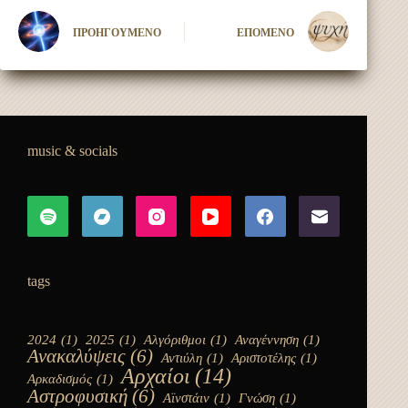
ΠΡΟΗΓΟΎΜΕΝΟ
ΕΠΌΜΕΝΟ
music & socials
tags
2024
(1)
2025
(1)
Αλγόριθμοι
(1)
Αναγέννηση
(1)
Ανακαλύψεις
(6)
Αντιύλη
(1)
Αριστοτέλης
(1)
Αρχαίοι
(14)
Αρκαδισμός
(1)
Αστροφυσική
(6)
Αϊνστάιν
(1)
Γνώση
(1)