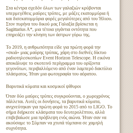
Στα κέντρα σχεδόν όλων των γαλαξιών κρύβονται
υπερμεγέθεις μαύρες τρύπες, με μάζες εκατομμύρια ή
και δισεκατομμύρια φορές μεγαλύτερες από του Ήλιου.
Στον πυρήνα του δικού μας Γαλαξία βρίσκεται η
Sagittarius A*, μια τέτοια γιγάντια οντότητα που
επηρεάζει την κίνηση των άστρων γύρω της.
Το 2019, η ανθρωπότητα είδε για πρώτη φορά την
«σκιά» μιας μαύρης τρύπας, χάρη στο διεθνές δίκτυο
ραδιοτηλεσκοπίων Event Horizon Telescope. Η εικόνα
αποκάλυψε το σκοτεινό περίγραμμα του ορίζοντα
γεγονότων, περιβαλλόμενο από έναν λαμπερό δακτύλιο
πλάσματος. Ήταν μια φωτογραφία του αόρατου.
Βαρυτικά κύματα και κοσμικοί ψίθυροι
Όταν δύο μαύρες τρύπες συγκρούονται, ο χωροχρόνος
πάλλεται. Αυτές οι δονήσεις, τα βαρυτικά κύματα,
ανιχνεύτηκαν για πρώτη φορά το 2015 από το LIGO. Το
σήμα διήρκεσε κλάσματα του δευτερολέπτου, αλλά
επιβεβαίωσε μια πρόβλεψη ενός αιώνα. Ήταν σαν να
ακούσαμε το Σύμπαν να χτυπά τύμπανα σε χαμηλή
συχνότητα.