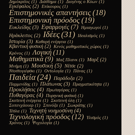
Δημόκριτος
(1)
Διάστημα
(1)
Διογένης ο Κύων
(1)
Εγκέφαλος
(2)
Επίκουρος
(1)
Επιστημονικές απαντήσεις
(18)
Επιστημονική πρόοδος
(19)
Εφαρμογές
(7)
Ευκλείδης
(3)
Ημιαγωγοί
(1)
Ιδέες
(31)
Ηράκλειτος
(2)
Ιδεαλισμός
(1)
Ιστορία
(3)
Καθαρή ενέργεια
(1)
Κβαντική φυσική
(2)
Κενός μαθηματικός χώρος
(1)
Λογική
(11)
Κρόνος
(1)
Μαθηματικά
(9)
Μαρξ
(2)
Μαξ Πλανκ
(1)
Μουσική
(5)
Νίτσε
(2)
Μνήμη
(1)
Ντοστογιέφσκι
(1)
Οντολογία
(1)
Πάνας
(1)
Παιδεία
(24)
Παράδοξα
(2)
Πλάτωνας
(3)
Παρμενίδης
(1)
Πραγματικότητα
(1)
Προκλήσεις
(4)
Πρωταγόρας
(1)
Πυθαγόρας
(4)
Πυρηνική φυσική
(1)
Σκοτεινή ενέργεια
(1)
Σκοτεινή ύλη
(1)
Σοπενχάουερ
(1)
Σπινόζα
(1)
Σωκράτης
(1)
Τεχνητή νοημοσύνη
(4)
Τέσλα
(1)
Τεχνολογική πρόοδος
(12)
Υλισμός
(1)
Χρόνος
(1)
Ψυχολογία
(1)