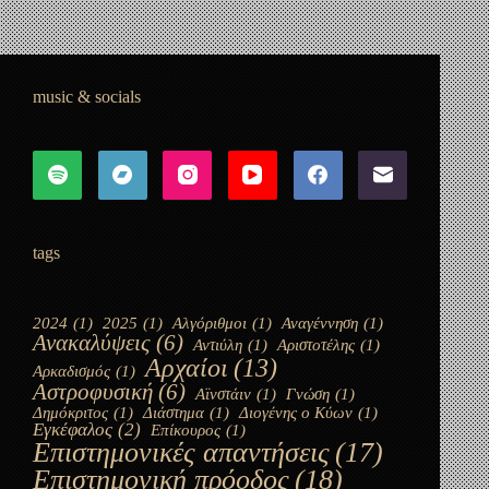
Ήμουν κι εγώ στην Αρκαδία (Et in Arcadia ego)
io
7 Δεκεμβρίου, 2022
music & socials
tags
2024
(1)
2025
(1)
Αλγόριθμοι
(1)
Αναγέννηση
(1)
Ανακαλύψεις
(6)
Αντιύλη
(1)
Αριστοτέλης
(1)
Αρχαίοι
(13)
Αρκαδισμός
(1)
Αστροφυσική
(6)
Αϊνστάιν
(1)
Γνώση
(1)
Δημόκριτος
(1)
Διάστημα
(1)
Διογένης ο Κύων
(1)
Εγκέφαλος
(2)
Επίκουρος
(1)
Επιστημονικές απαντήσεις
(17)
Επιστημονική πρόοδος
(18)