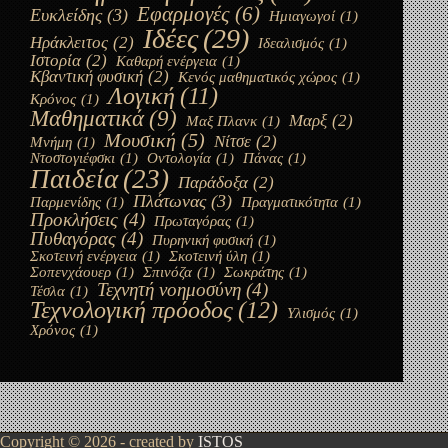
Εφαρμογές
(6)
Ευκλείδης
(3)
Ημιαγωγοί
(1)
Ιδέες
(29)
Ηράκλειτος
(2)
Ιδεαλισμός
(1)
Ιστορία
(2)
Καθαρή ενέργεια
(1)
Κβαντική φυσική
(2)
Κενός μαθηματικός χώρος
(1)
Λογική
(11)
Κρόνος
(1)
Μαθηματικά
(9)
Μαρξ
(2)
Μαξ Πλανκ
(1)
Μουσική
(5)
Νίτσε
(2)
Μνήμη
(1)
Ντοστογιέφσκι
(1)
Οντολογία
(1)
Πάνας
(1)
Παιδεία
(23)
Παράδοξα
(2)
Πλάτωνας
(3)
Παρμενίδης
(1)
Πραγματικότητα
(1)
Προκλήσεις
(4)
Πρωταγόρας
(1)
Πυθαγόρας
(4)
Πυρηνική φυσική
(1)
Σκοτεινή ενέργεια
(1)
Σκοτεινή ύλη
(1)
Σοπενχάουερ
(1)
Σπινόζα
(1)
Σωκράτης
(1)
Τεχνητή νοημοσύνη
(4)
Τέσλα
(1)
Τεχνολογική πρόοδος
(12)
Υλισμός
(1)
Χρόνος
(1)
Copyright © 2026 - created by
ISTOS