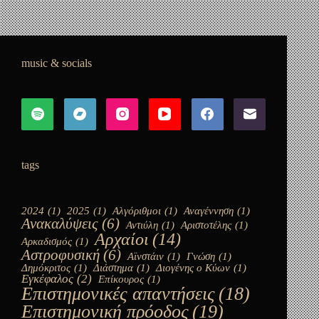
Η σύγχρονη έννοια του κενού στη φυσική
io
19 Νοεμβρίου, 2023
music & socials
tags
2024
(1)
2025
(1)
Αλγόριθμοι
(1)
Αναγέννηση
(1)
Ανακαλύψεις
(6)
Αντιύλη
(1)
Αριστοτέλης
(1)
Αρχαίοι
(14)
Αρκαδισμός
(1)
Αστροφυσική
(6)
Αϊνστάιν
(1)
Γνώση
(1)
Δημόκριτος
(1)
Διάστημα
(1)
Διογένης ο Κύων
(1)
Εγκέφαλος
(2)
Επίκουρος
(1)
Επιστημονικές απαντήσεις
(18)
Επιστημονική πρόοδος
(19)