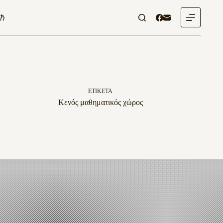
Μετάβαση
στο
ℏ
περιεχόμενο
ΕΤΙΚΈΤΑ
Κενός μαθηματικός χώρος