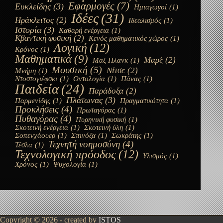
Εφαρμογές
(7)
Ευκλείδης
(3)
Ημιαγωγοί
(1)
Ιδέες
(31)
Ηράκλειτος
(2)
Ιδεαλισμός
(1)
Ιστορία
(3)
Καθαρή ενέργεια
(1)
Κβαντική φυσική
(2)
Κενός μαθηματικός χώρος
(1)
Λογική
(12)
Κρόνος
(1)
Μαθηματικά
(9)
Μαρξ
(2)
Μαξ Πλανκ
(1)
Μουσική
(5)
Νίτσε
(2)
Μνήμη
(1)
Ντοστογιέφσκι
(1)
Οντολογία
(1)
Πάνας
(1)
Παιδεία
(24)
Παράδοξα
(2)
Πλάτωνας
(3)
Παρμενίδης
(1)
Πραγματικότητα
(1)
Προκλήσεις
(4)
Πρωταγόρας
(1)
Πυθαγόρας
(4)
Πυρηνική φυσική
(1)
Σκοτεινή ενέργεια
(1)
Σκοτεινή ύλη
(1)
Σοπενχάουερ
(1)
Σπινόζα
(1)
Σωκράτης
(1)
Τεχνητή νοημοσύνη
(4)
Τέσλα
(1)
Τεχνολογική πρόοδος
(12)
Υλισμός
(1)
Χρόνος
(1)
Ψυχολογία
(1)
Copyright © 2026 - created by
ISTOS