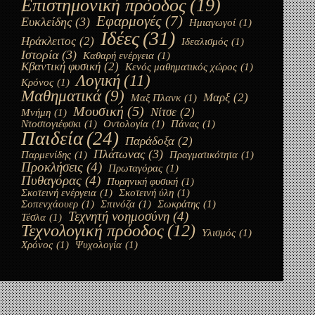
Επιστημονική πρόοδος
(19)
Εφαρμογές
(7)
Ευκλείδης
(3)
Ημιαγωγοί
(1)
Ιδέες
(31)
Ηράκλειτος
(2)
Ιδεαλισμός
(1)
Ιστορία
(3)
Καθαρή ενέργεια
(1)
Κβαντική φυσική
(2)
Κενός μαθηματικός χώρος
(1)
Λογική
(11)
Κρόνος
(1)
Μαθηματικά
(9)
Μαρξ
(2)
Μαξ Πλανκ
(1)
Μουσική
(5)
Νίτσε
(2)
Μνήμη
(1)
Ντοστογιέφσκι
(1)
Οντολογία
(1)
Πάνας
(1)
Παιδεία
(24)
Παράδοξα
(2)
Πλάτωνας
(3)
Παρμενίδης
(1)
Πραγματικότητα
(1)
Προκλήσεις
(4)
Πρωταγόρας
(1)
Πυθαγόρας
(4)
Πυρηνική φυσική
(1)
Σκοτεινή ενέργεια
(1)
Σκοτεινή ύλη
(1)
Σοπενχάουερ
(1)
Σπινόζα
(1)
Σωκράτης
(1)
Τεχνητή νοημοσύνη
(4)
Τέσλα
(1)
Τεχνολογική πρόοδος
(12)
Υλισμός
(1)
Χρόνος
(1)
Ψυχολογία
(1)