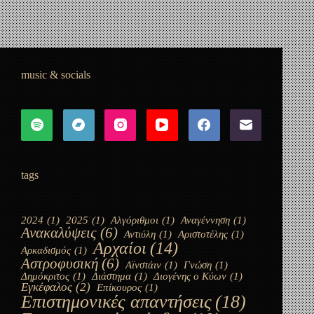
Η παραίτηση που άλλαξε τον κόσμο: Η γέννηση της
ψηφιακής εποχής
Panos A
10 Μαΐου, 2023
music & socials
tags
2024
(1)
2025
(1)
Αλγόριθμοι
(1)
Αναγέννηση
(1)
Ανακαλύψεις
(6)
Αντιύλη
(1)
Αριστοτέλης
(1)
Αρχαίοι
(14)
Αρκαδισμός
(1)
Αστροφυσική
(6)
Αϊνστάιν
(1)
Γνώση
(1)
Δημόκριτος
(1)
Διάστημα
(1)
Διογένης ο Κύων
(1)
Εγκέφαλος
(2)
Επίκουρος
(1)
Επιστημονικές απαντήσεις
(18)