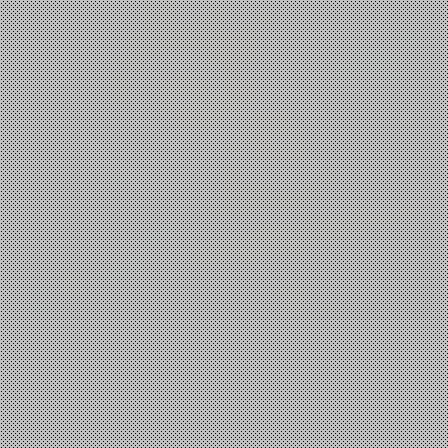
Επιστήμη
,
Τεχνολογία
Η Κβαντική Τηλεμεταφορά και το Μέλλον του
Κβαντικού Διαδικτύου
Panos A
26 Δεκεμβρίου, 2024