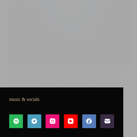
Επιστήμη
,
Τεχνολογία
Wireless Electricity
io
22 Φεβρουαρίου, 2022
music & socials