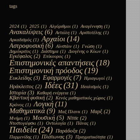
tags
2024
(1)
2025
(1)
Αλγόριθμοι
(1)
Αναγέννηση
(1)
Ανακαλύψεις
(6)
Αντιύλη
(1)
Αριστοτέλης
(1)
Αρχαίοι
(14)
Αρκαδισμός
(1)
Αστροφυσική
(6)
Αϊνστάιν
(1)
Γνώση
(1)
Δημόκριτος
(1)
Διάστημα
(1)
Διογένης ο Κύων
(1)
Εγκέφαλος
(2)
Επίκουρος
(1)
Επιστημονικές απαντήσεις
(18)
Επιστημονική πρόοδος
(19)
Εφαρμογές
(7)
Ευκλείδης
(3)
Ημιαγωγοί
(1)
Ιδέες
(31)
Ηράκλειτος
(2)
Ιδεαλισμός
(1)
Ιστορία
(3)
Καθαρή ενέργεια
(1)
Κβαντική φυσική
(2)
Κενός μαθηματικός χώρος
(1)
Λογική
(11)
Κρόνος
(1)
Μαθηματικά
(9)
Μαρξ
(2)
Μαξ Πλανκ
(1)
Μουσική
(5)
Νίτσε
(2)
Μνήμη
(1)
Ντοστογιέφσκι
(1)
Οντολογία
(1)
Πάνας
(1)
Παιδεία
(24)
Παράδοξα
(2)
Πλάτωνας
(3)
Παρμενίδης
(1)
Πραγματικότητα
(1)