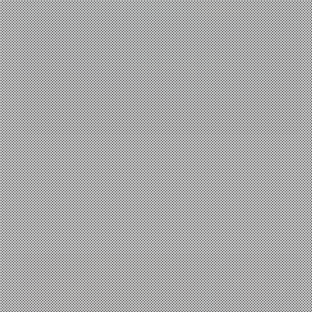
Τεχνολογία
,
Επιστήμη
Πώς λειτουργεί το Shazam: Fourier, hashes και
matching
Panos A
26 Ιουλίου, 2026