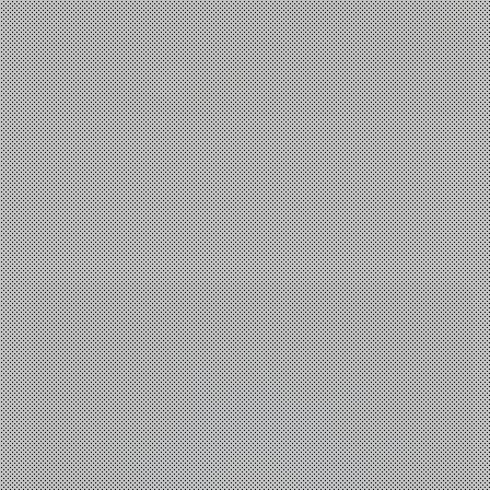
Τεχνολογία
,
Επιστήμη
Quantum Computers: A brief explanation
io
27 Οκτωβρίου, 2022
1 Σχόλιο