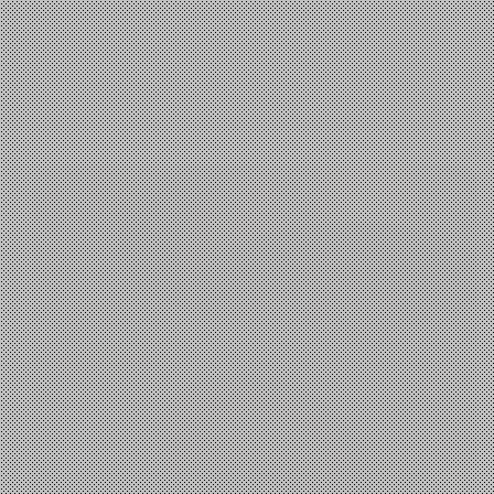
Επιστήμη
,
Τεχνολογία
,
Φιλοσοφία
Ποιός στ’ αλήθεια είναι ο Κρόνος;
io
10 Μαΐου, 2023