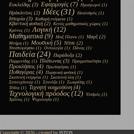
Εφαρμογές
(7)
Ευκλείδης
(3)
Ημιαγωγοί
(1)
Ιδέες
(31)
Ηράκλειτος
(2)
Ιδεαλισμός
(1)
Ιστορία
(3)
Καθαρή ενέργεια
(1)
Κβαντική φυσική
(2)
Κενός μαθηματικός χώρος
(1)
Λογική
(12)
Κρόνος
(1)
Μαθηματικά
(9)
Μαρξ
(2)
Μαξ Πλανκ
(1)
Μουσική
(5)
Νίτσε
(2)
Μνήμη
(1)
Ντοστογιέφσκι
(1)
Οντολογία
(1)
Πάνας
(1)
Παιδεία
(24)
Παράδοξα
(2)
Πλάτωνας
(3)
Παρμενίδης
(1)
Πραγματικότητα
(1)
Προκλήσεις
(4)
Πρωταγόρας
(1)
Πυθαγόρας
(4)
Πυρηνική φυσική
(1)
Σκοτεινή ενέργεια
(1)
Σκοτεινή ύλη
(1)
Σοπενχάουερ
(1)
Σπινόζα
(1)
Σωκράτης
(1)
Τεχνητή νοημοσύνη
(4)
Τέσλα
(1)
Τεχνολογική πρόοδος
(12)
Υλισμός
(1)
Χρόνος
(1)
Ψυχολογία
(1)
Copyright © 2026 - created by
ISTOS