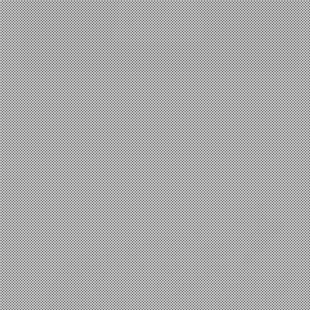
Επιστήμη
,
Οπτικές γωνίες
,
Φιλοσοφία
Οι εννέα Μούσες
io
1 Σεπτεμβρίου, 2025