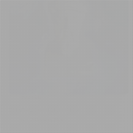
Φιλοσοφία
Πυθαγόρας, η μουσική των σφαιρών
io
29 Ιουνίου, 2024