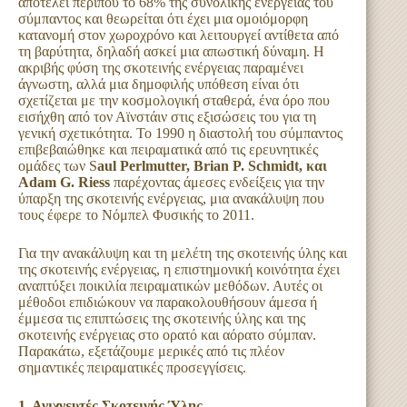
αποτελεί περίπου το 68% της συνολικής ενέργειας του
σύμπαντος και θεωρείται ότι έχει μια ομοιόμορφη
κατανομή στον χωροχρόνο και λειτουργεί αντίθετα από
τη βαρύτητα, δηλαδή ασκεί μια απωστική δύναμη. Η
ακριβής φύση της σκοτεινής ενέργειας παραμένει
άγνωστη, αλλά μια δημοφιλής υπόθεση είναι ότι
σχετίζεται με την κοσμολογική σταθερά, ένα όρο που
εισήχθη από τον Αϊνστάιν στις εξισώσεις του για τη
γενική σχετικότητα. Το 1990 η διαστολή του σύμπαντος
επιβεβαιώθηκε και πειραματικά από τις ερευνητικές
ομάδες των S
aul Perlmutter, Brian P. Schmidt, και
Adam G. Riess
παρέχοντας άμεσες ενδείξεις για την
ύπαρξη της σκοτεινής ενέργειας, μια ανακάλυψη που
τους έφερε το Νόμπελ Φυσικής το 2011.
Για την ανακάλυψη και τη μελέτη της σκοτεινής ύλης και
της σκοτεινής ενέργειας, η επιστημονική κοινότητα έχει
αναπτύξει ποικιλία πειραματικών μεθόδων. Αυτές οι
μέθοδοι επιδιώκουν να παρακολουθήσουν άμεσα ή
έμμεσα τις επιπτώσεις της σκοτεινής ύλης και της
σκοτεινής ενέργειας στο ορατό και αόρατο σύμπαν.
Παρακάτω, εξετάζουμε μερικές από τις πλέον
σημαντικές πειραματικές προσεγγίσεις.
1. Ανιχνευτές Σκοτεινής Ύλης