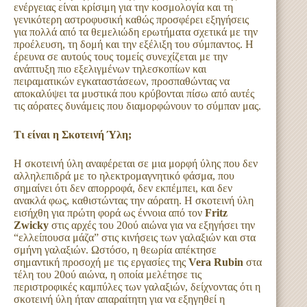
ενέργειας είναι κρίσιμη για την κοσμολογία και τη
γενικότερη αστροφυσική καθώς προσφέρει εξηγήσεις
για πολλά από τα θεμελιώδη ερωτήματα σχετικά με την
προέλευση, τη δομή και την εξέλιξη του σύμπαντος. Η
έρευνα σε αυτούς τους τομείς συνεχίζεται με την
ανάπτυξη πιο εξελιγμένων τηλεσκοπίων και
πειραματικών εγκαταστάσεων, προσπαθώντας να
αποκαλύψει τα μυστικά που κρύβονται πίσω από αυτές
τις αόρατες δυνάμεις που διαμορφώνουν το σύμπαν μας.
Τι είναι η Σκοτεινή Ύλη;
Η σκοτεινή ύλη αναφέρεται σε μια μορφή ύλης που δεν
αλληλεπιδρά με το ηλεκτρομαγνητικό φάσμα, που
σημαίνει ότι δεν απορροφά, δεν εκπέμπει, και δεν
ανακλά φως, καθιστώντας την αόρατη. Η σκοτεινή ύλη
εισήχθη για πρώτη φορά ως έννοια από τον
Fritz
Zwicky
στις αρχές του 20ού αιώνα για να εξηγήσει την
“ελλείπουσα μάζα” στις κινήσεις των γαλαξιών και στα
σμήνη γαλαξιών. Ωστόσο, η θεωρία απέκτησε
σημαντική προσοχή με τις εργασίες της
Vera Rubin
στα
τέλη του 20ού αιώνα, η οποία μελέτησε τις
περιστροφικές καμπύλες των γαλαξιών, δείχνοντας ότι η
σκοτεινή ύλη ήταν απαραίτητη για να εξηγηθεί η