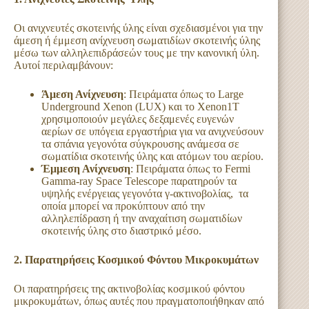
Οι ανιχνευτές σκοτεινής ύλης είναι σχεδιασμένοι για την
άμεση ή έμμεση ανίχνευση σωματιδίων σκοτεινής ύλης
μέσω των αλληλεπιδράσεών τους με την κανονική ύλη.
Αυτοί περιλαμβάνουν:
Άμεση Ανίχνευση
: Πειράματα όπως το Large
Underground Xenon (LUX) και το Xenon1T
χρησιμοποιούν μεγάλες δεξαμενές ευγενών
αερίων σε υπόγεια εργαστήρια για να ανιχνεύσουν
τα σπάνια γεγονότα σύγκρουσης ανάμεσα σε
σωματίδια σκοτεινής ύλης και ατόμων του αερίου.
Έμμεση Ανίχνευση
: Πειράματα όπως το Fermi
Gamma-ray Space Telescope παρατηρούν τα
υψηλής ενέργειας γεγονότα γ-ακτινοβολίας, τα
οποία μπορεί να προκύπτουν από την
αλληλεπίδραση ή την αναχαίτιση σωματιδίων
σκοτεινής ύλης στο διαστρικό μέσο.
2. Παρατηρήσεις Κοσμικού Φόντου Μικροκυμάτων
Οι παρατηρήσεις της ακτινοβολίας κοσμικού φόντου
μικροκυμάτων, όπως αυτές που πραγματοποιήθηκαν από