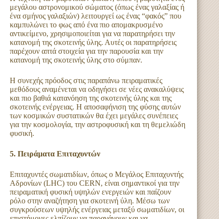
μεγάλου αστρονομικού σώματος (όπως ένας γαλαξίας ή
ένα σμήνος γαλαξιών) λειτουργεί ως ένας “φακός” που
καμπυλώνει το φως από ένα πιο απομακρυσμένο
αντικείμενο, χρησιμοποιείται για να παρατηρήσει την
κατανομή της σκοτεινής ύλης. Αυτές οι παρατηρήσεις
παρέχουν απτά στοιχεία για την παρουσία και την
κατανομή της σκοτεινής ύλης στο σύμπαν.
Η συνεχής πρόοδος στις παραπάνω πειραματικές
μεθόδους αναμένεται να οδηγήσει σε νέες ανακαλύψεις
και πιο βαθιά κατανόηση της σκοτεινής ύλης και της
σκοτεινής ενέργειας. Η αποσαφήνιση της φύσης αυτών
των κοσμικών συστατικών θα έχει μεγάλες συνέπειες
για την κοσμολογία, την αστροφυσική και τη θεμελιώδη
φυσική.
5. Πειράματα Επιταχυντών
Επιταχυντές σωματιδίων, όπως ο Μεγάλος Επιταχυντής
Αδρονίων (LHC) του CERN, είναι σημαντικοί για την
πειραματική φυσική υψηλών ενεργειών και παίζουν
ρόλο στην αναζήτηση για σκοτεινή ύλη. Μέσω των
συγκρούσεων υψηλής ενέργειας μεταξύ σωματιδίων, οι
επιστήμονες ελπίζουν να παραγάγουν και να