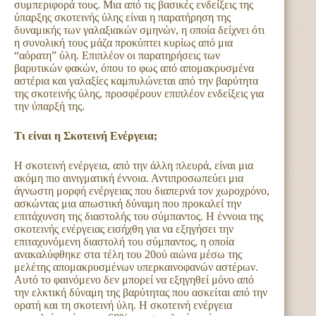
συμπεριφορά τους. Μια από τις βασικές ενδείξεις της
ύπαρξης σκοτεινής ύλης είναι η παρατήρηση της
δυναμικής των γαλαξιακών σμηνών, η οποία δείχνει ότι
η συνολική τους μάζα προκύπτει κυρίως από μια
“αόρατη” ύλη. Επιπλέον οι παρατηρήσεις των
βαρυτικών φακών, όπου το φως από απομακρυσμένα
αστέρια και γαλαξίες καμπυλώνεται από την βαρύτητα
της σκοτεινής ύλης, προσφέρουν επιπλέον ενδείξεις για
την ύπαρξή της.
Τι είναι η Σκοτεινή Ενέργεια;
Η σκοτεινή ενέργεια, από την άλλη πλευρά, είναι μια
ακόμη πιο αινιγματική έννοια. Αντιπροσωπεύει μια
άγνωστη μορφή ενέργειας που διαπερνά τον χωροχρόνο,
ασκώντας μια απωστική δύναμη που προκαλεί την
επιτάχυνση της διαστολής του σύμπαντος. Η έννοια της
σκοτεινής ενέργειας εισήχθη για να εξηγήσει την
επιταχυνόμενη διαστολή του σύμπαντος, η οποία
ανακαλύφθηκε στα τέλη του 20ού αιώνα μέσω της
μελέτης απομακρυσμένων υπερκαινοφανών αστέρων.
Αυτό το φαινόμενο δεν μπορεί να εξηγηθεί μόνο από
την ελκτική δύναμη της βαρύτητας που ασκείται από την
ορατή και τη σκοτεινή ύλη. Η σκοτεινή ενέργεια