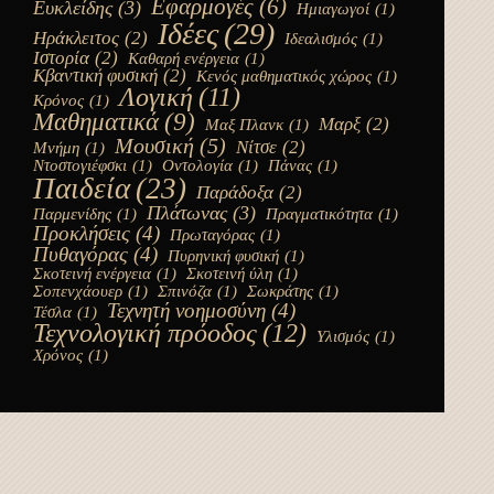
Εφαρμογές
(6)
Ευκλείδης
(3)
Ημιαγωγοί
(1)
Ιδέες
(29)
Ηράκλειτος
(2)
Ιδεαλισμός
(1)
Ιστορία
(2)
Καθαρή ενέργεια
(1)
Κβαντική φυσική
(2)
Κενός μαθηματικός χώρος
(1)
Λογική
(11)
Κρόνος
(1)
Μαθηματικά
(9)
Μαρξ
(2)
Μαξ Πλανκ
(1)
Μουσική
(5)
Νίτσε
(2)
Μνήμη
(1)
Ντοστογιέφσκι
(1)
Οντολογία
(1)
Πάνας
(1)
Παιδεία
(23)
Παράδοξα
(2)
Πλάτωνας
(3)
Παρμενίδης
(1)
Πραγματικότητα
(1)
Προκλήσεις
(4)
Πρωταγόρας
(1)
Πυθαγόρας
(4)
Πυρηνική φυσική
(1)
Σκοτεινή ενέργεια
(1)
Σκοτεινή ύλη
(1)
Σοπενχάουερ
(1)
Σπινόζα
(1)
Σωκράτης
(1)
Τεχνητή νοημοσύνη
(4)
Τέσλα
(1)
Τεχνολογική πρόοδος
(12)
Υλισμός
(1)
Χρόνος
(1)