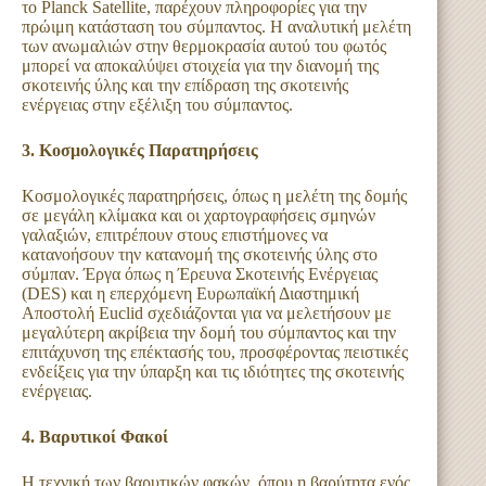
το Planck Satellite, παρέχουν πληροφορίες για την
πρώιμη κατάσταση του σύμπαντος. Η αναλυτική μελέτη
των ανωμαλιών στην θερμοκρασία αυτού του φωτός
μπορεί να αποκαλύψει στοιχεία για την διανομή της
σκοτεινής ύλης και την επίδραση της σκοτεινής
ενέργειας στην εξέλιξη του σύμπαντος.
3. Κοσμολογικές Παρατηρήσεις
Κοσμολογικές παρατηρήσεις, όπως η μελέτη της δομής
σε μεγάλη κλίμακα και οι χαρτογραφήσεις σμηνών
γαλαξιών, επιτρέπουν στους επιστήμονες να
κατανοήσουν την κατανομή της σκοτεινής ύλης στο
σύμπαν. Έργα όπως η Έρευνα Σκοτεινής Ενέργειας
(DES) και η επερχόμενη Ευρωπαϊκή Διαστημική
Αποστολή Euclid σχεδιάζονται για να μελετήσουν με
μεγαλύτερη ακρίβεια την δομή του σύμπαντος και την
επιτάχυνση της επέκτασής του, προσφέροντας πειστικές
ενδείξεις για την ύπαρξη και τις ιδιότητες της σκοτεινής
ενέργειας.
4. Βαρυτικοί Φακοί
Η τεχνική των βαρυτικών φακών, όπου η βαρύτητα ενός